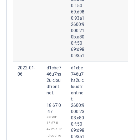
0:f:50
69:d98
0:93a1
2600:9
000:21
0b:a80
0:f:50
69:d98
0:93a1
2022-01-
d1cbe7
d1cbe
06
46u7hs
746u7
2u.clou
hs2u.c
dfront.
loudfr
net.
ont.ne
t.
18.67.0
2600:9
.47
000:23
server-
03:c80
18-67-0-
0:f:50
47.mia3.r
69:d98
.cloudfro
0:93a1