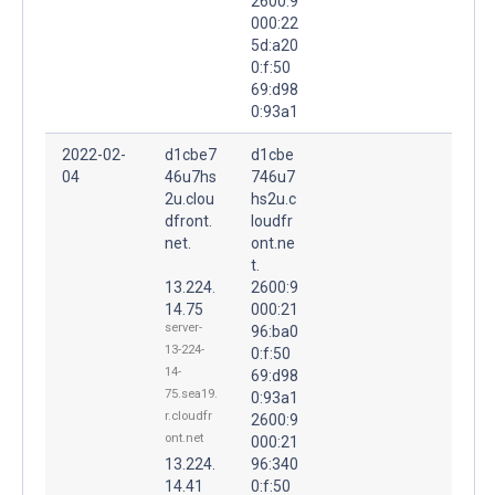
2600:9
000:22
5d:a20
0:f:50
69:d98
0:93a1
2022-02-
d1cbe7
d1cbe
04
46u7hs
746u7
2u.clou
hs2u.c
dfront.
loudfr
net.
ont.ne
t.
13.224.
2600:9
14.75
000:21
server-
96:ba0
13-224-
0:f:50
14-
69:d98
75.sea19.
0:93a1
r.cloudfr
2600:9
ont.net
000:21
13.224.
96:340
14.41
0:f:50