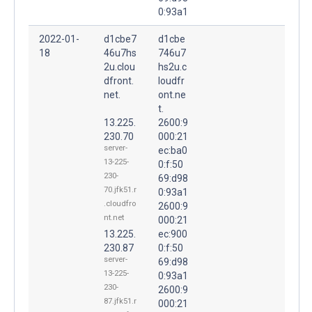
0:93a1
2022-01-
d1cbe7
d1cbe
18
46u7hs
746u7
2u.clou
hs2u.c
dfront.
loudfr
net.
ont.ne
t.
13.225.
2600:9
230.70
000:21
server-
ec:ba0
13-225-
0:f:50
230-
69:d98
70.jfk51.r
0:93a1
.cloudfro
2600:9
nt.net
000:21
13.225.
ec:900
230.87
0:f:50
server-
69:d98
13-225-
0:93a1
230-
2600:9
87.jfk51.r
000:21