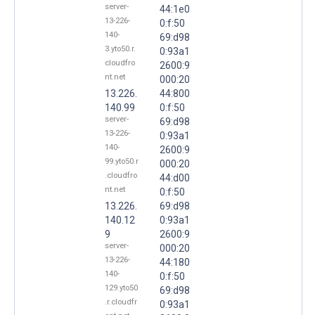
server-
44:1e0
13-226-
0:f:50
140-
69:d98
3.yto50.r.
0:93a1
cloudfro
2600:9
nt.net
000:20
13.226.
44:800
140.99
0:f:50
server-
69:d98
13-226-
0:93a1
140-
2600:9
99.yto50.r
000:20
.cloudfro
44:d00
nt.net
0:f:50
13.226.
69:d98
140.12
0:93a1
9
2600:9
server-
000:20
13-226-
44:180
140-
0:f:50
129.yto50
69:d98
.r.cloudfr
0:93a1