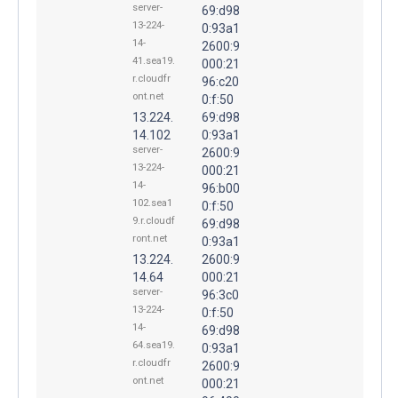
server-
69:d98
13-224-
0:93a1
14-
2600:9
41.sea19.
000:21
r.cloudfr
96:c20
ont.net
0:f:50
13.224.
69:d98
14.102
0:93a1
server-
2600:9
13-224-
000:21
14-
96:b00
102.sea1
0:f:50
9.r.cloudf
69:d98
ront.net
0:93a1
13.224.
2600:9
14.64
000:21
server-
96:3c0
13-224-
0:f:50
14-
69:d98
64.sea19.
0:93a1
r.cloudfr
2600:9
ont.net
000:21