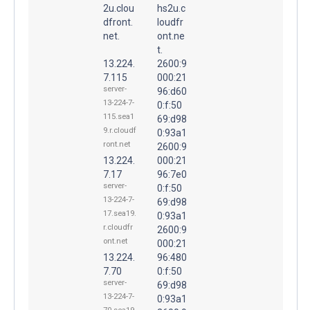
2u.clou
hs2u.c
dfront.
loudfr
net.
ont.ne
t.
13.224.
2600:9
7.115
000:21
server-
96:d60
13-224-7-
0:f:50
115.sea1
69:d98
9.r.cloudf
0:93a1
ront.net
2600:9
13.224.
000:21
7.17
96:7e0
server-
0:f:50
13-224-7-
69:d98
17.sea19.
0:93a1
r.cloudfr
2600:9
ont.net
000:21
13.224.
96:480
7.70
0:f:50
server-
69:d98
13-224-7-
0:93a1