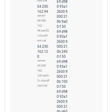
ront.net
69:d98
54.230.
0:93a1
162.94
2600:9
server-
000:21
54-230-
0b:9a0
162-
0:f:50
94.ewr53.
69:d98
r.cloudfr
0:93a1
ont.net
2600:9
54.230.
000:21
162.12
0b:240
0
0:f:50
server-
69:d98
54-230-
0:93a1
162-
2600:9
120.ewr5
000:21
3.r.cloudf
0b:100
ront.net
0:f:50
69:d98
0:93a1
2600:9
000:21
0b:d60