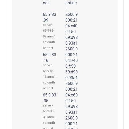
net.
ont.ne
t.
65.9.83
2600:9
.99
000:21
server-
04:c40
65-9-83-
0:f:50
99.ams1.
69:d98
r.cloudfr
0:93a1
ont.net
2600:9
65.9.83
000:21
.16
04:740
server-
0:f:50
65-9-83-
69:d98
16.ams1.
0:93a1
r.cloudfr
2600:9
ont.net
000:21
65.9.83
04:e60
.35
0:f:50
server-
69:d98
65-9-83-
0:93a1
35.ams1.
2600:9
r.cloudfr
000:21
ont.net