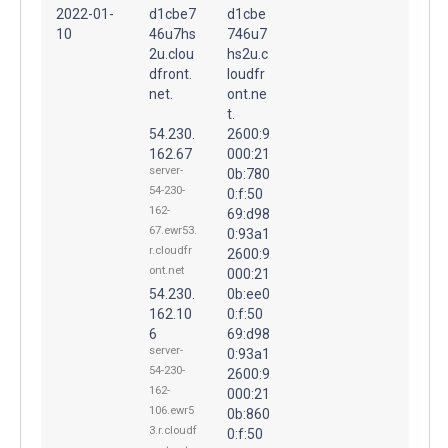
2022-01-
d1cbe7
d1cbe
10
46u7hs
746u7
2u.clou
hs2u.c
dfront.
loudfr
net.
ont.ne
t.
54.230.
2600:9
162.67
000:21
server-
0b:780
54-230-
0:f:50
162-
69:d98
67.ewr53.
0:93a1
r.cloudfr
2600:9
ont.net
000:21
54.230.
0b:ee0
162.10
0:f:50
6
69:d98
server-
0:93a1
54-230-
2600:9
162-
000:21
106.ewr5
0b:860
3.r.cloudf
0:f:50