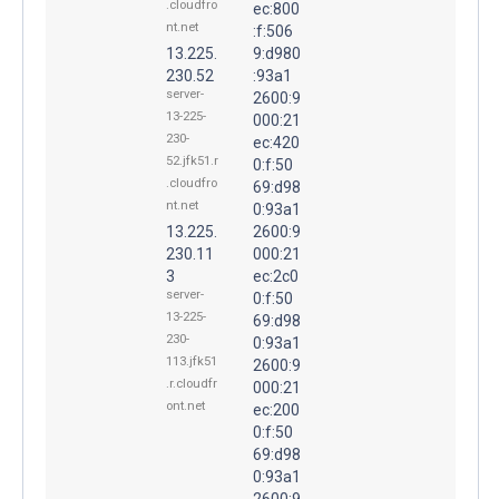
.cloudfro
ec:800
nt.net
:f:506
13.225.
9:d980
230.52
:93a1
server-
2600:9
13-225-
000:21
230-
ec:420
52.jfk51.r
0:f:50
.cloudfro
69:d98
nt.net
0:93a1
13.225.
2600:9
230.11
000:21
3
ec:2c0
server-
0:f:50
13-225-
69:d98
230-
0:93a1
113.jfk51
2600:9
.r.cloudfr
000:21
ont.net
ec:200
0:f:50
69:d98
0:93a1
2600:9