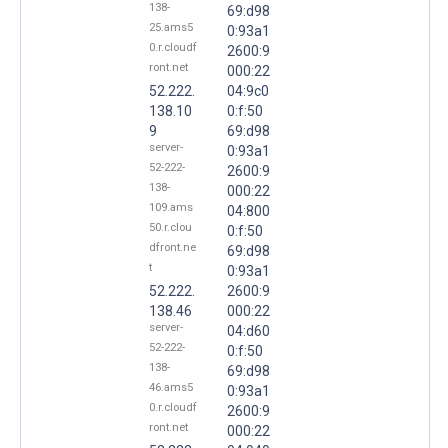
138-
69:d98
25.ams5
0:93a1
0.r.cloudf
2600:9
ront.net
000:22
52.222.
04:9c0
138.10
0:f:50
9
69:d98
server-
0:93a1
52-222-
2600:9
138-
000:22
109.ams
04:800
50.r.clou
0:f:50
dfront.ne
69:d98
t
0:93a1
52.222.
2600:9
138.46
000:22
server-
04:d60
52-222-
0:f:50
138-
69:d98
46.ams5
0:93a1
0.r.cloudf
2600:9
ront.net
000:22