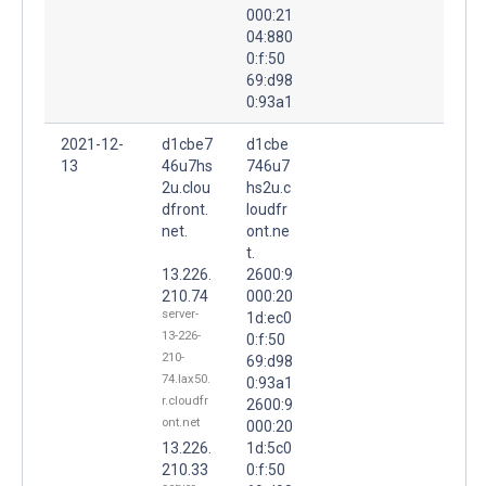
000:21
04:880
0:f:50
69:d98
0:93a1
2021-12-
d1cbe7
d1cbe
13
46u7hs
746u7
2u.clou
hs2u.c
dfront.
loudfr
net.
ont.ne
t.
13.226.
2600:9
210.74
000:20
server-
1d:ec0
13-226-
0:f:50
210-
69:d98
74.lax50.
0:93a1
r.cloudfr
2600:9
ont.net
000:20
13.226.
1d:5c0
210.33
0:f:50