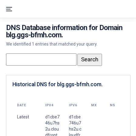
DNS Database information for Domain
blg.ggs-bfmh.com.
We identified 1 entries that matched your query.
Historical DNS for blg.ggs-bfmh.com.
DATE
IPV4
IPV6
MX
NS
Latest
d1cbe7
d1cbe
46u7hs
746u7
2u.clou
hs2u.c
dfront.
loudfr