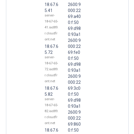
18.67.6
2600:9
5.41
000:22
server-
69:a40
18-67-65-
0:f:50
41.iad89.
69:d98
r.cloudfr
0:93a1
ont.net
2600:9
18.67.6
000:22
5.72
69:fe0
server-
0:f:50
18-67-65-
69:d98
72.iad89.
0:93a1
r.cloudfr
2600:9
ont.net
000:22
18.67.6
69:3c0
5.82
0:f:50
server-
69:d98
18-67-65-
0:93a1
82.iad89.
2600:9
r.cloudfr
000:22
ont.net
69:860
18.67.6
0:f:50