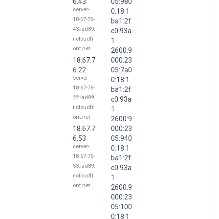
6.43
05:980
server-
0:18:1
18-67-76-
ba1:2f
43.iad89.
c0:93a
r.cloudfr
1
ont.net
2600:9
18.67.7
000:23
6.22
05:7a0
server-
0:18:1
18-67-76-
ba1:2f
22.iad89.
c0:93a
r.cloudfr
1
ont.net
2600:9
18.67.7
000:23
6.53
05:940
server-
0:18:1
18-67-76-
ba1:2f
53.iad89.
c0:93a
r.cloudfr
1
ont.net
2600:9
000:23
05:100
0:18:1