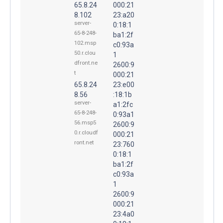
65.8.24
000:21
8.102
23:a20
server-
0:18:1
65-8-248-
ba1:2f
102.msp
c0:93a
50.r.clou
1
dfront.ne
2600:9
t
000:21
65.8.24
23:e00
8.56
:18:1b
server-
a1:2fc
65-8-248-
0:93a1
56.msp5
2600:9
0.r.cloudf
000:21
ront.net
23:760
0:18:1
ba1:2f
c0:93a
1
2600:9
000:21
23:4a0