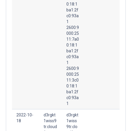
0:18:1
ba1:2f
c0:93a
1
2600:9
000:25
11:7a0
0:18:1
ba1:2f
c0:93a
1
2600:9
000:25
11:3c0
0:18:1
ba1:2f
c0:93a
1
2022-10-
d3rgkt
d3rgkt
18
1wiss9
1wiss
tr.cloud
9tr.clo