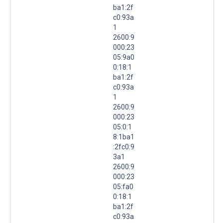
ba1:2f
c0:93a
1
2600:9
000:23
05:9a0
0:18:1
ba1:2f
c0:93a
1
2600:9
000:23
05:0:1
8:1ba1
:2fc0:9
3a1
2600:9
000:23
05:fa0
0:18:1
ba1:2f
c0:93a