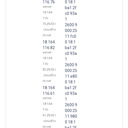
116.76
0:18:1
server-
ba1:2f
18-164-
c0:93a
116-
1
76.jfk50.r
2600:9
.cloudfro
000:25
nt.net
11:fc0
18.164.
0:18:1
116.82
ba1:2f
server-
c0:93a
18-164-
1
116-
2600:9
82.jfk50.r
000:25
.cloudfro
11:e80
nt.net
0:18:1
18.164.
ba1:2f
116.61
c0:93a
server-
1
18-164-
2600:9
116-
000:25
61.jfk50.r
11:980
.cloudfro
0:18:1
nt.net
ba1:2f