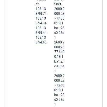
et.
t.net.
108.13
2600:9
8.94.74
000:23
108.13
77:400
8.94.34
0:18:1
108.13
ba1:2f
8.94.44
c0:93a
108.13
1
8.94.46
2600:9
000:23
77:640
0:18:1
ba1:2f
c0:93a
1
2600:9
000:23
77:ac0
0:18:1
ba1:2f
c0:93a
1