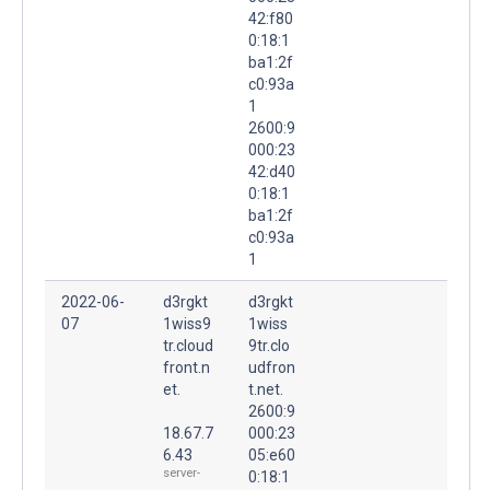
42:f80
0:18:1
ba1:2f
c0:93a
1
2600:9
000:23
42:d40
0:18:1
ba1:2f
c0:93a
1
2022-06-
d3rgkt
d3rgkt
07
1wiss9
1wiss
tr.cloud
9tr.clo
front.n
udfron
et.
t.net.
2600:9
18.67.7
000:23
6.43
05:e60
server-
0:18:1