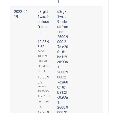
1
2022-04-
d3rgkt
d3rgkt
19
1wiss9
1wiss
tr.cloud
9tr.clo
front.n
udfron
et.
t.net.
2600:9
13.35.9
000:21
5.63
7d:e20
server-
0:18:1
13-35-95-
ba1:2f
63.lax3.r.
c0:93a
cloudfro
1
nt.net
2600:9
13.35.9
000:21
5.9
7d:a60
server-
0:18:1
13-35-95-
ba1:2f
9.lax3.r.cl
c0:93a
oudfront.
1
net
2600:9
13.35.9
000:21