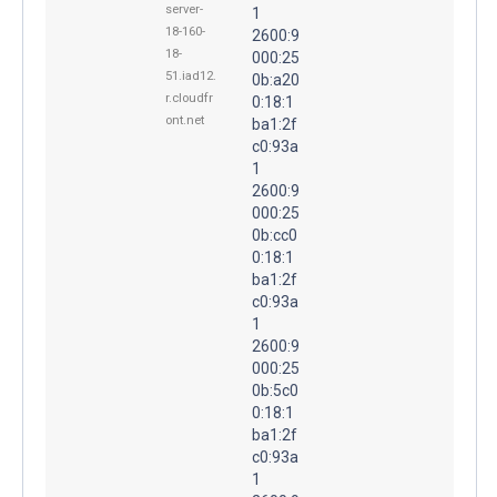
server-
1
18-160-
2600:9
18-
000:25
51.iad12.
0b:a20
r.cloudfr
0:18:1
ont.net
ba1:2f
c0:93a
1
2600:9
000:25
0b:cc0
0:18:1
ba1:2f
c0:93a
1
2600:9
000:25
0b:5c0
0:18:1
ba1:2f
c0:93a
1