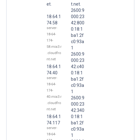
et.
t.net.
2600:9
18.64.1
000:23
74.58
42:800
server-
0:18:1
18-64-
ba1:2f
174-
c0:93a
58.mia3.r
1
.cloudfro
2600:9
nt.net
000:23
18.64.1
42:c40
74.40
0:18:1
server-
ba1:2f
18-64-
c0:93a
174-
1
40.mia3.r
2600:9
.cloudfro
000:23
nt.net
42:340
18.64.1
0:18:1
74.117
ba1:2f
server-
c0:93a
18-64-
1