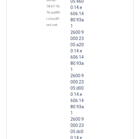
server-
05:460
18-67-76-
0:14:e
76.iad89.
606:14
r.cloudfr
80:93a
ont.net
1
2600:9
000:23
05:a20
0:14:e
606:14
80:93a
1
2600:9
000:23
05:d00
0:14:e
606:14
80:93a
1
2600:9
000:23
05:dc0
0:14:e