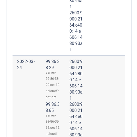
80:93a
1
2600:9
000:21
64:c40
0:14:e
606:14
80:93a
1
2022-03-
99.86.3
2600:9
24
8.29
000:21
server-
64:280
99-86-38-
0:14:e
29.sea19.
606:14
r.cloudfr
80:93a
ont.net
1
99.86.3
2600:9
8.65
000:21
server-
64:4e0
99-86-38-
0:14:e
65.sea19.
606:14
r.cloudfr
80:93a