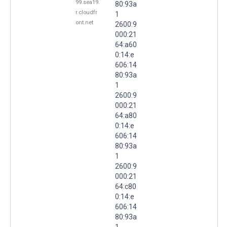
99.sea19.
80:93a
r.cloudfr
1
ont.net
2600:9
000:21
64:a60
0:14:e
606:14
80:93a
1
2600:9
000:21
64:a80
0:14:e
606:14
80:93a
1
2600:9
000:21
64:c80
0:14:e
606:14
80:93a
1