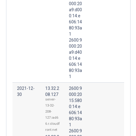
000:20
a9:d00
0:14:e
606:14
80:93a
1
2600:9
000:20
a9:d40
0:14:e
606:14
80:93a
1
2021-12-
13.32.2
2600:9
30
08.127
000:20
server-
15:580
13-32-
0:14:e
208-
606:14
127.iad6
80:93a
6.r.cloudf
1
ront.net
2600:9