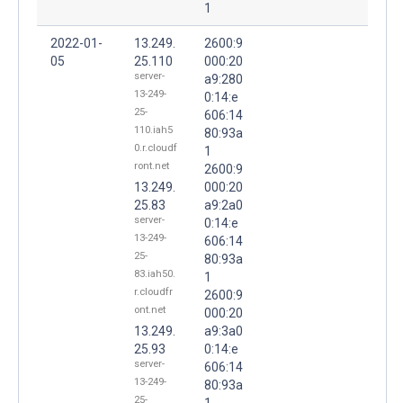
1
2022-01-
13.249.
2600:9
05
25.110
000:20
server-
a9:280
13-249-
0:14:e
25-
606:14
110.iah5
80:93a
0.r.cloudf
1
ront.net
2600:9
13.249.
000:20
25.83
a9:2a0
server-
0:14:e
13-249-
606:14
25-
80:93a
83.iah50.
1
r.cloudfr
2600:9
ont.net
000:20
13.249.
a9:3a0
25.93
0:14:e
server-
606:14
13-249-
80:93a
25-
1