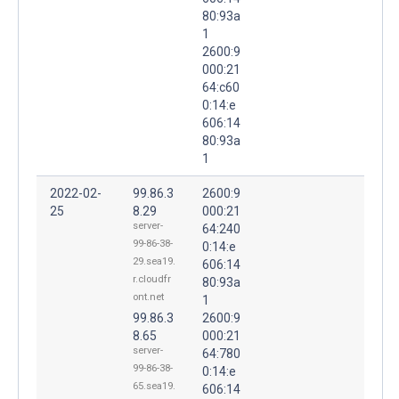
80:93a
1
2600:9
000:21
64:c60
0:14:e
606:14
80:93a
1
2022-02-
99.86.3
2600:9
25
8.29
000:21
server-
64:240
99-86-38-
0:14:e
29.sea19.
606:14
r.cloudfr
80:93a
ont.net
1
99.86.3
2600:9
8.65
000:21
server-
64:780
99-86-38-
0:14:e
65.sea19.
606:14