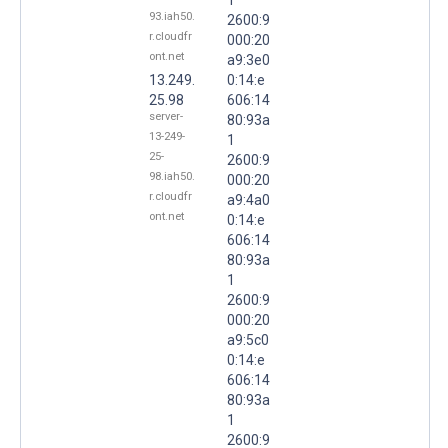
93.iah50.
2600:9
r.cloudfr
000:20
ont.net
a9:3e0
13.249.
0:14:e
25.98
606:14
server-
80:93a
13-249-
1
25-
2600:9
98.iah50.
000:20
r.cloudfr
a9:4a0
ont.net
0:14:e
606:14
80:93a
1
2600:9
000:20
a9:5c0
0:14:e
606:14
80:93a
1
2600:9