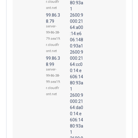
r.cloudfr
80:93a
ont.net
1
99.86.3
2600:9
8.79
000:21
server-
64:a00
99-86-38-
:14:e6
79.sea19.
06:148
r.cloudfr
0:93a1
ont.net
2600:9
99.86.3
000:21
8.99
64:cc0
server-
0:14:e
99-86-38-
606:14
99.sea19.
80:93a
r.cloudfr
1
ont.net
2600:9
000:21
64:da0
0:14:e
606:14
80:93a
1