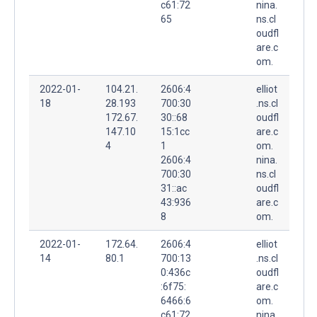
c61:72
nina.
65
ns.cl
oudfl
are.c
om.
2022-01-
104.21.
2606:4
elliot
18
28.193
700:30
.ns.cl
172.67.
30::68
oudfl
147.10
15:1cc
are.c
4
1
om.
2606:4
nina.
700:30
ns.cl
31::ac
oudfl
43:936
are.c
8
om.
2022-01-
172.64.
2606:4
elliot
14
80.1
700:13
.ns.cl
0:436c
oudfl
:6f75:
are.c
6466:6
om.
c61:72
nina.