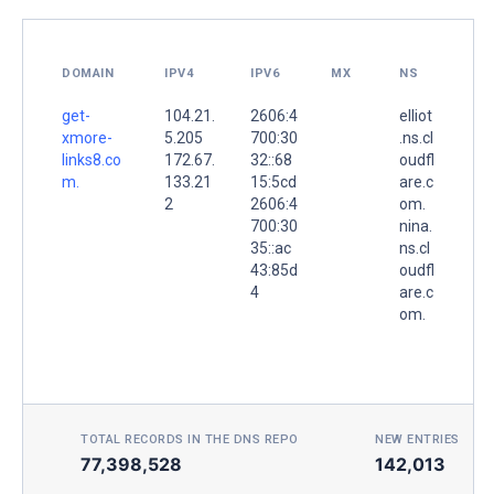
DOMAIN
IPV4
IPV6
MX
NS
get-
104.21.
2606:4
elliot
xmore-
5.205
700:30
.ns.cl
links8.co
172.67.
32::68
oudfl
m.
133.21
15:5cd
are.c
2
2606:4
om.
700:30
nina.
35::ac
ns.cl
43:85d
oudfl
4
are.c
om.
TOTAL RECORDS IN THE DNS REPO
NEW ENTRIES TOD
77,398,528
142,013