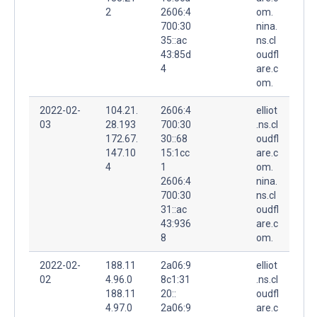
2
2606:4
om.
700:30
nina.
35::ac
ns.cl
43:85d
oudfl
4
are.c
om.
2022-02-
104.21.
2606:4
elliot
03
28.193
700:30
.ns.cl
172.67.
30::68
oudfl
147.10
15:1cc
are.c
4
1
om.
2606:4
nina.
700:30
ns.cl
31::ac
oudfl
43:936
are.c
8
om.
2022-02-
188.11
2a06:9
elliot
02
4.96.0
8c1:31
.ns.cl
188.11
20::
oudfl
4.97.0
2a06:9
are.c