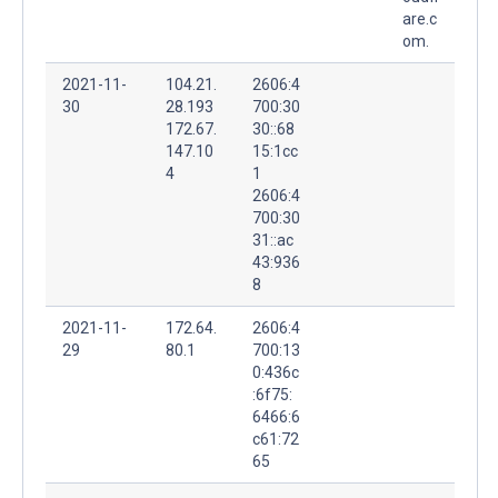
are.c
om.
2021-11-
104.21.
2606:4
30
28.193
700:30
172.67.
30::68
147.10
15:1cc
4
1
2606:4
700:30
31::ac
43:936
8
2021-11-
172.64.
2606:4
29
80.1
700:13
0:436c
:6f75:
6466:6
c61:72
65