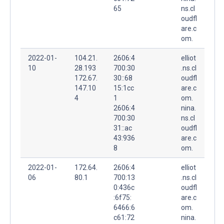
65
ns.cl
oudfl
are.c
om.
2022-01-
104.21.
2606:4
elliot
10
28.193
700:30
.ns.cl
172.67.
30::68
oudfl
147.10
15:1cc
are.c
4
1
om.
2606:4
nina.
700:30
ns.cl
31::ac
oudfl
43:936
are.c
8
om.
2022-01-
172.64.
2606:4
elliot
06
80.1
700:13
.ns.cl
0:436c
oudfl
:6f75:
are.c
6466:6
om.
c61:72
nina.