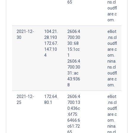
65
ns.cl
oudfl
are.c
om.
2021-12-
104.21.
2606:4
elliot
30
28.193
700:30
.ns.cl
172.67.
30::68
oudfl
147.10
15:1cc
are.c
4
1
om.
2606:4
nina.
700:30
ns.cl
31::ac
oudfl
43:936
are.c
8
om.
2021-12-
172.64.
2606:4
elliot
25
80.1
700:13
.ns.cl
0:436c
oudfl
:6f75:
are.c
6466:6
om.
c61:72
nina.
65
ns.cl