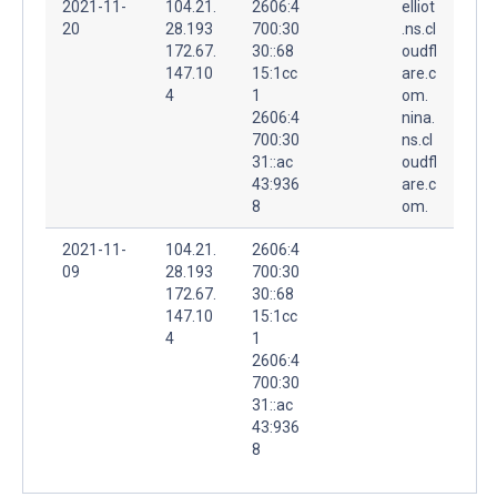
2021-11-
104.21.
2606:4
elliot
20
28.193
700:30
.ns.cl
172.67.
30::68
oudfl
147.10
15:1cc
are.c
4
1
om.
2606:4
nina.
700:30
ns.cl
31::ac
oudfl
43:936
are.c
8
om.
2021-11-
104.21.
2606:4
09
28.193
700:30
172.67.
30::68
147.10
15:1cc
4
1
2606:4
700:30
31::ac
43:936
8