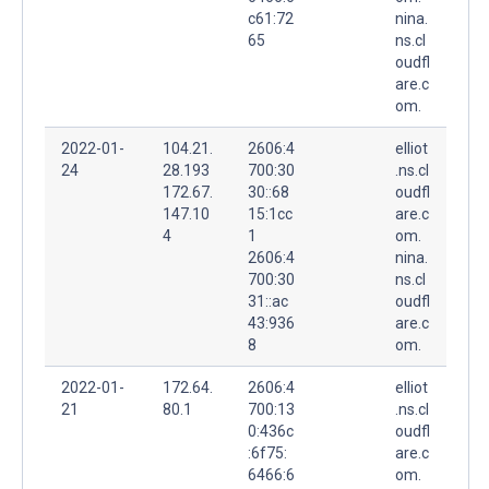
c61:72
nina.
65
ns.cl
oudfl
are.c
om.
2022-01-
104.21.
2606:4
elliot
24
28.193
700:30
.ns.cl
172.67.
30::68
oudfl
147.10
15:1cc
are.c
4
1
om.
2606:4
nina.
700:30
ns.cl
31::ac
oudfl
43:936
are.c
8
om.
2022-01-
172.64.
2606:4
elliot
21
80.1
700:13
.ns.cl
0:436c
oudfl
:6f75:
are.c
6466:6
om.