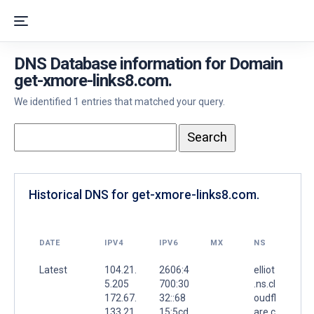
DNS Database information for Domain
get-xmore-links8.com.
We identified 1 entries that matched your query.
Historical DNS for get-xmore-links8.com.
DATE
IPV4
IPV6
MX
NS
Latest
104.21.
2606:4
elliot
5.205
700:30
.ns.cl
172.67.
32::68
oudfl
133.21
15:5cd
are.c