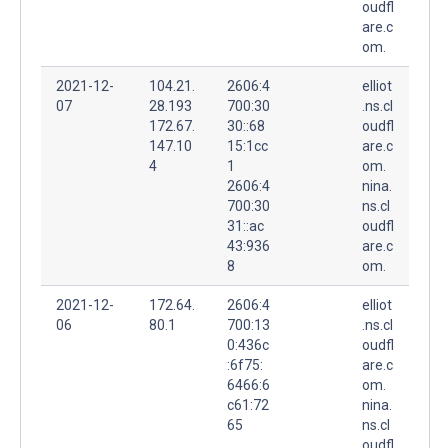
oudfl
are.c
om.
2021-12-
104.21.
2606:4
elliot
07
28.193
700:30
.ns.cl
172.67.
30::68
oudfl
147.10
15:1cc
are.c
4
1
om.
2606:4
nina.
700:30
ns.cl
31::ac
oudfl
43:936
are.c
8
om.
2021-12-
172.64.
2606:4
elliot
06
80.1
700:13
.ns.cl
0:436c
oudfl
:6f75:
are.c
6466:6
om.
c61:72
nina.
65
ns.cl
oudfl