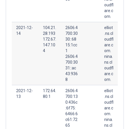
oudfl
are.c
om.
2021-12-
104.21.
2606:4
elliot
14
28.193
700:30
.ns.cl
172.67.
30::68
oudfl
147.10
15:1cc
are.c
4
1
om.
2606:4
nina.
700:30
ns.cl
31::ac
oudfl
43:936
are.c
8
om.
2021-12-
172.64.
2606:4
elliot
13
80.1
700:13
.ns.cl
0:436c
oudfl
:6f75:
are.c
6466:6
om.
c61:72
nina.
65
ns.cl