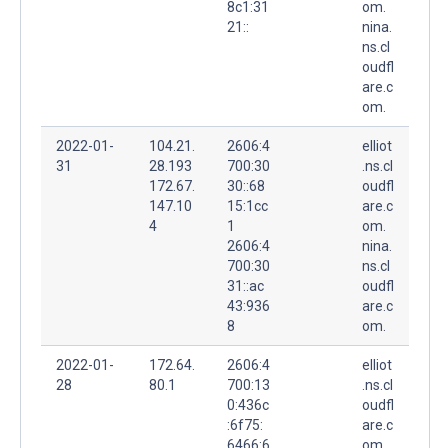
8c1:31
om.
21::
nina.
ns.cl
oudfl
are.c
om.
2022-01-
104.21.
2606:4
elliot
31
28.193
700:30
.ns.cl
172.67.
30::68
oudfl
147.10
15:1cc
are.c
4
1
om.
2606:4
nina.
700:30
ns.cl
31::ac
oudfl
43:936
are.c
8
om.
2022-01-
172.64.
2606:4
elliot
28
80.1
700:13
.ns.cl
0:436c
oudfl
:6f75:
are.c
6466:6
om.