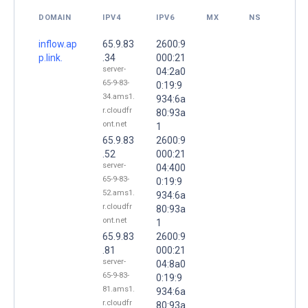
DOMAIN
IPV4
IPV6
MX
NS
inflow.ap
65.9.83
2600:9
p.link.
.34
000:21
server-
04:2a0
65-9-83-
0:19:9
34.ams1.
934:6a
r.cloudfr
80:93a
ont.net
1
65.9.83
2600:9
.52
000:21
server-
04:400
65-9-83-
0:19:9
52.ams1.
934:6a
r.cloudfr
80:93a
ont.net
1
65.9.83
2600:9
.81
000:21
server-
04:8a0
65-9-83-
0:19:9
81.ams1.
934:6a
r.cloudfr
80:93a