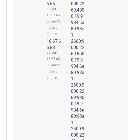
5.56
000:22
server-
69:480
18-67-65-
0:19:9
56.iad89.
934:6a
r.cloudfr
80:93a
ont.net
1
18.67.6
2600:9
5.83
000:22
server-
69:6a0
18-67-65-
0:19:9
83.iad89.
934:6a
r.cloudfr
80:93a
ont.net
1
2600:9
000:22
69:980
0:19:9
934:6a
80:93a
1
2600:9
000:22