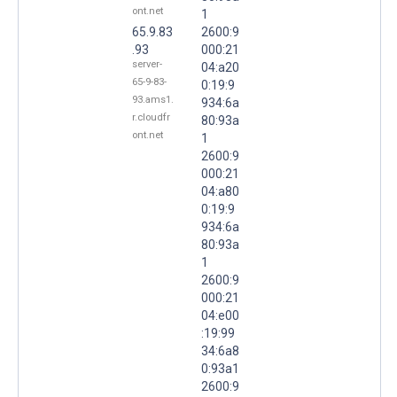
ont.net
1
65.9.83
2600:9
.93
000:21
server-
04:a20
65-9-83-
0:19:9
93.ams1.
934:6a
r.cloudfr
80:93a
ont.net
1
2600:9
000:21
04:a80
0:19:9
934:6a
80:93a
1
2600:9
000:21
04:e00
:19:99
34:6a8
0:93a1
2600:9