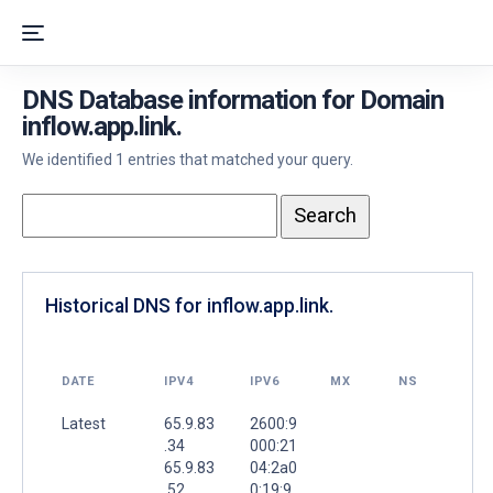
DNS Database information for Domain
inflow.app.link.
We identified 1 entries that matched your query.
Historical DNS for inflow.app.link.
DATE
IPV4
IPV6
MX
NS
Latest
65.9.83
2600:9
.34
000:21
65.9.83
04:2a0
.52
0:19:9