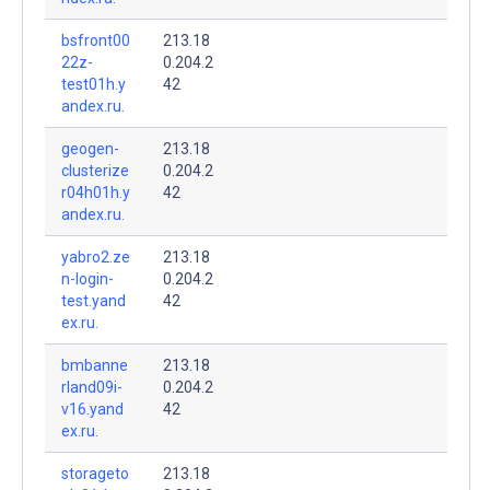
bsfront00
213.18
22z-
0.204.2
test01h.y
42
andex.ru.
geogen-
213.18
clusterize
0.204.2
r04h01h.y
42
andex.ru.
yabro2.ze
213.18
n-login-
0.204.2
test.yand
42
ex.ru.
bmbanne
213.18
rland09i-
0.204.2
v16.yand
42
ex.ru.
storageto
213.18