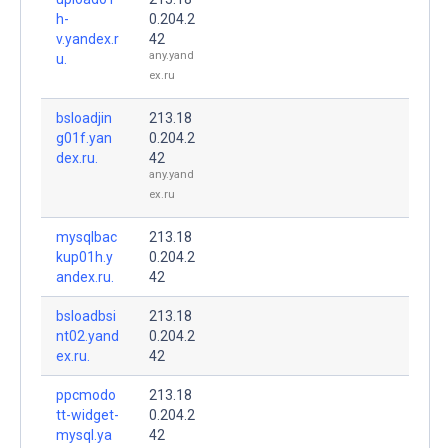
h-
0.204.2
v.yandex.r
42
any.yand
u.
ex.ru
bsloadjin
213.18
g01f.yan
0.204.2
dex.ru.
42
any.yand
ex.ru
mysqlbac
213.18
kup01h.y
0.204.2
andex.ru.
42
bsloadbsi
213.18
nt02.yand
0.204.2
ex.ru.
42
ppcmodo
213.18
tt-widget-
0.204.2
mysql.ya
42