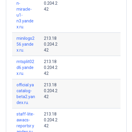
n-
0.204.2
miracle-
42
u1-
n3.yande
x.ru.
minilogs2
213.18
56.yande
0.204.2
x.ru.
42
mtsplit02
213.18
d6.yande
0.204.2
x.ru.
42
official.ya
213.18
catalog-
0.204.2
beta2.yan
42
dex.ru.
staff-lite-
213.18
awacs-
0.204.2
reportsr.y
42
andex.ru.