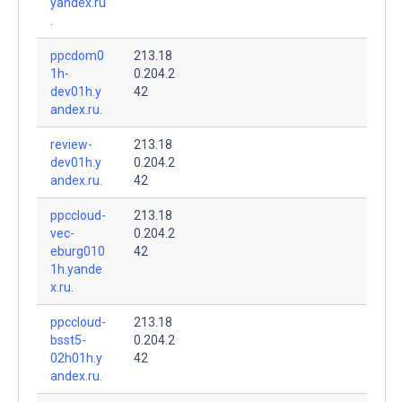
yandex.ru
.
ppcdom0
213.18
1h-
0.204.2
dev01h.y
42
andex.ru.
review-
213.18
dev01h.y
0.204.2
andex.ru.
42
ppccloud-
213.18
vec-
0.204.2
eburg010
42
1h.yande
x.ru.
ppccloud-
213.18
bsst5-
0.204.2
02h01h.y
42
andex.ru.