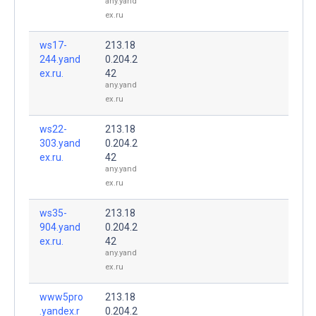
any.yand
ex.ru
ws17-
213.18
244.yand
0.204.2
ex.ru.
42
any.yand
ex.ru
ws22-
213.18
303.yand
0.204.2
ex.ru.
42
any.yand
ex.ru
ws35-
213.18
904.yand
0.204.2
ex.ru.
42
any.yand
ex.ru
www5pro
213.18
.yandex.r
0.204.2