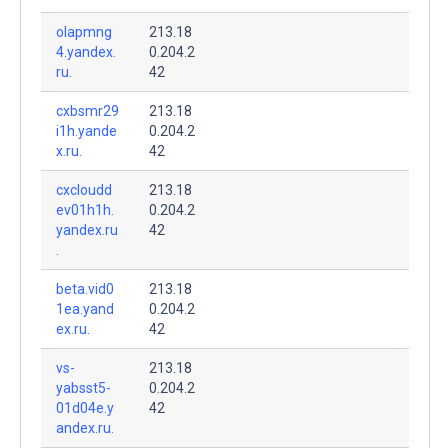
olapmng
213.18
4.yandex.
0.204.2
ru.
42
cxbsmr29
213.18
i1h.yande
0.204.2
x.ru.
42
cxcloudd
213.18
ev01h1h.
0.204.2
yandex.ru
42
.
beta.vid0
213.18
1ea.yand
0.204.2
ex.ru.
42
vs-
213.18
yabsst5-
0.204.2
01d04e.y
42
andex.ru.