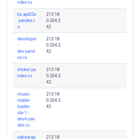
ndex.ru.
bs.api02e
213.18
.yandex.r
0.204.2
u.
42
developer
213.18
-
0.204.2
dev.yand
42
ex.ru.
sticker.ya
213.18
ndex.ru.
0.204.2
42
music-
213.18
stable-
0.204.2
loader-
42
vla-1-
dev4.yan
dex.ru.
yabsgrap
213.18