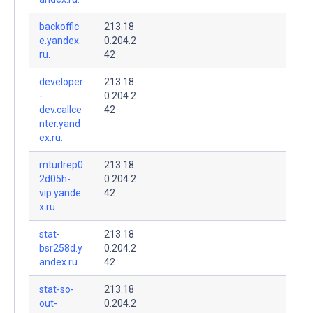
backoffic
213.18
e.yandex.
0.204.2
ru.
42
developer
213.18
-
0.204.2
dev.callce
42
nter.yand
ex.ru.
mturlrep0
213.18
2d05h-
0.204.2
vip.yande
42
x.ru.
stat-
213.18
bsr258d.y
0.204.2
andex.ru.
42
stat-so-
213.18
out-
0.204.2