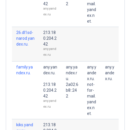
42
2
mail.
any.yand
yand
ex.ru
ex.n
et.
26.dl1sd-
213.18
narod.yan
0.204.2
dex.ru.
42
any.yand
ex.ru
family.ya
any.yan
any.ya
any.y
any.y
ndex.ru.
dex.ru.
ndex.r
ande
ande
u.
x.ru.
x.ru.
213.18
2a02:6
not-
0.204.2
b8::24
for-
42
2
mail.
any.yand
yand
ex.ru
ex.n
et.
kiks.yand
213.18