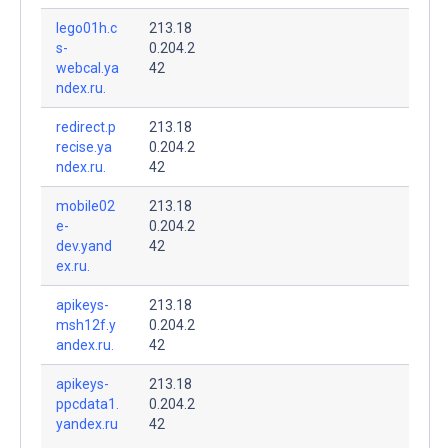
lego01h.c
213.18
s-
0.204.2
webcal.ya
42
ndex.ru.
redirect.p
213.18
recise.ya
0.204.2
ndex.ru.
42
mobile02
213.18
e-
0.204.2
dev.yand
42
ex.ru.
apikeys-
213.18
msh12f.y
0.204.2
andex.ru.
42
apikeys-
213.18
ppcdata1.
0.204.2
yandex.ru
42
.