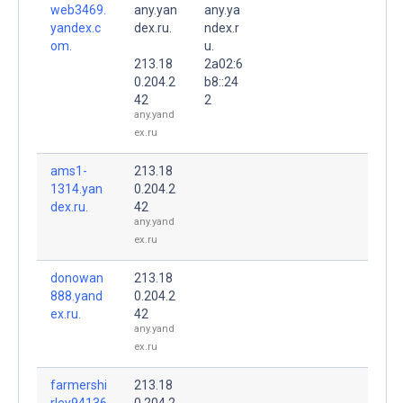
web3469.
any.yan
any.ya
yandex.c
dex.ru.
ndex.r
om.
u.
213.18
2a02:6
0.204.2
b8::24
42
2
any.yand
ex.ru
ams1-
213.18
1314.yan
0.204.2
dex.ru.
42
any.yand
ex.ru
donowan
213.18
888.yand
0.204.2
ex.ru.
42
any.yand
ex.ru
farmershi
213.18
rley94136
0.204.2