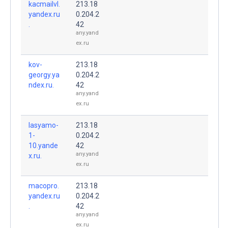
kacmailvl.
213.18
yandex.ru
0.204.2
.
42
any.yand
ex.ru
kov-
213.18
georgy.ya
0.204.2
ndex.ru.
42
any.yand
ex.ru
lasyamo-
213.18
1-
0.204.2
10.yande
42
any.yand
x.ru.
ex.ru
macopro.
213.18
yandex.ru
0.204.2
.
42
any.yand
ex.ru