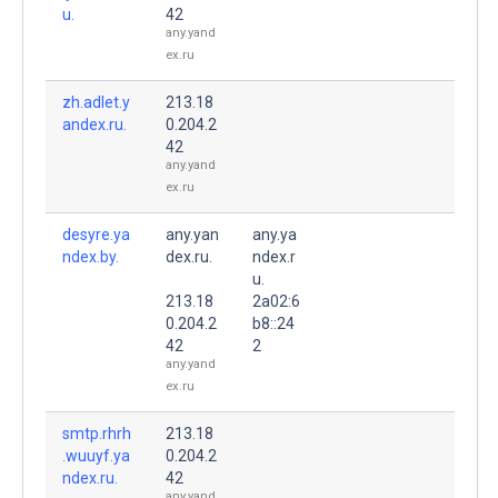
u.
42
any.yand
ex.ru
zh.adlet.y
213.18
andex.ru.
0.204.2
42
any.yand
ex.ru
desyre.ya
any.yan
any.ya
ndex.by.
dex.ru.
ndex.r
u.
213.18
2a02:6
0.204.2
b8::24
42
2
any.yand
ex.ru
smtp.rhrh
213.18
.wuuyf.ya
0.204.2
ndex.ru.
42
any.yand