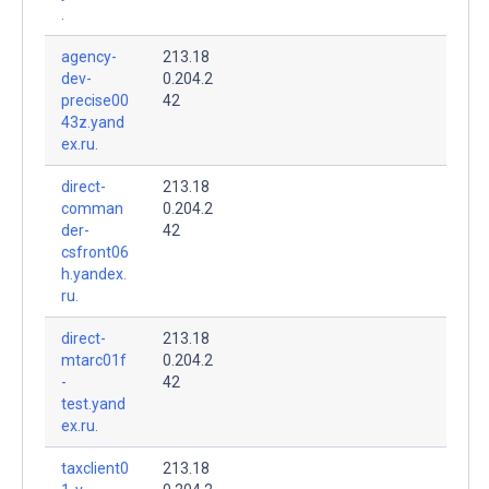
.
agency-
213.18
dev-
0.204.2
precise00
42
43z.yand
ex.ru.
direct-
213.18
comman
0.204.2
der-
42
csfront06
h.yandex.
ru.
direct-
213.18
mtarc01f
0.204.2
-
42
test.yand
ex.ru.
taxclient0
213.18