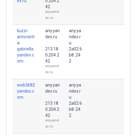
ex.ru.
0.204.2
42
any.yand
ex.ru
liuzzi-
any.yan
any.ya
antoniett
dex.ru.
ndex.r
a-
u.
gabriella.
213.18
2a02:6
yandex.c
0.204.2
b8::24
om.
42
2
any.yand
ex.ru
web3682.
any.yan
any.ya
yandex.c
dex.ru.
ndex.r
om.
u.
213.18
2a02:6
0.204.2
b8::24
42
2
any.yand
ex.ru