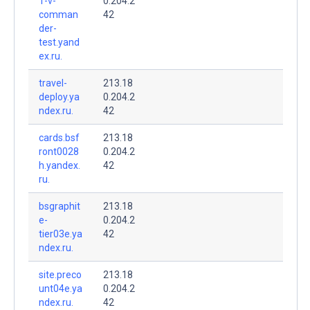
1-v-
0.204.2
comman
42
der-
test.yand
ex.ru.
travel-
213.18
deploy.ya
0.204.2
ndex.ru.
42
cards.bsf
213.18
ront0028
0.204.2
h.yandex.
42
ru.
bsgraphit
213.18
e-
0.204.2
tier03e.ya
42
ndex.ru.
site.preco
213.18
unt04e.ya
0.204.2
ndex.ru.
42