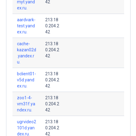
myt.yand
42
ex.ru.
aardvark-
213.18
test.yand
0.204.2
ex.ru.
42
cache-
213.18
kazan02d
0.204.2
.yandex.r
42
u.
bclient01-
213.18
v5d.yand
0.204.2
ex.ru.
42
zoo1-4-
213.18
vm31f.ya
0.204.2
ndex.ru.
42
ugrvideo2
213.18
101d.yan
0.204.2
dex.ru.
42