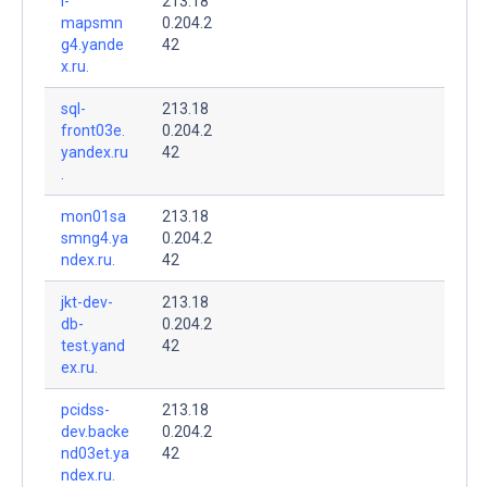
i-
213.18
mapsmn
0.204.2
g4.yande
42
x.ru.
sql-
213.18
front03e.
0.204.2
yandex.ru
42
.
mon01sa
213.18
smng4.ya
0.204.2
ndex.ru.
42
jkt-dev-
213.18
db-
0.204.2
test.yand
42
ex.ru.
pcidss-
213.18
dev.backe
0.204.2
nd03et.ya
42
ndex.ru.