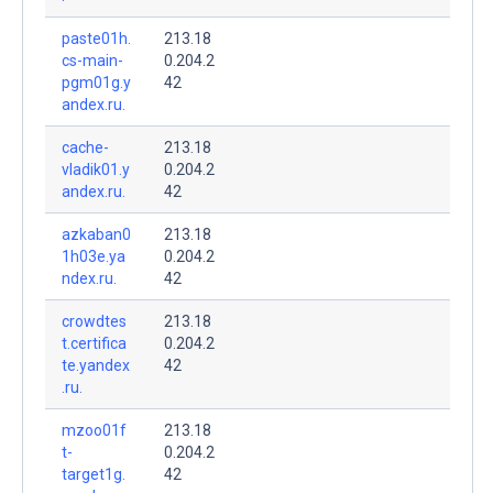
paste01h.
213.18
cs-main-
0.204.2
pgm01g.y
42
andex.ru.
cache-
213.18
vladik01.y
0.204.2
andex.ru.
42
azkaban0
213.18
1h03e.ya
0.204.2
ndex.ru.
42
crowdtes
213.18
t.certifica
0.204.2
te.yandex
42
.ru.
mzoo01f
213.18
t-
0.204.2
target1g.
42