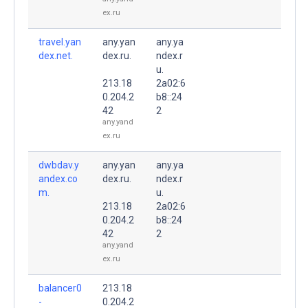
ex.ru
travel.yan
any.yan
any.ya
dex.net.
dex.ru.
ndex.r
u.
213.18
2a02:6
0.204.2
b8::24
42
2
any.yand
ex.ru
dwbdav.y
any.yan
any.ya
andex.co
dex.ru.
ndex.r
m.
u.
213.18
2a02:6
0.204.2
b8::24
42
2
any.yand
ex.ru
balancer0
213.18
-
0.204.2