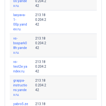
00.yande
0.204.2
x.ru.
42
lasyava-
213.18
1-
0.204.2
00p.yand
42
ex.ru.
vs-
213.18
bsspark0
0.204.2
8h.yande
42
x.ru.
vs-
213.18
test2e.ya
0.204.2
ndex.ru.
42
grappa-
213.18
instructio
0.204.2
ns.yande
42
x.ru.
yabro5.ze
213.18