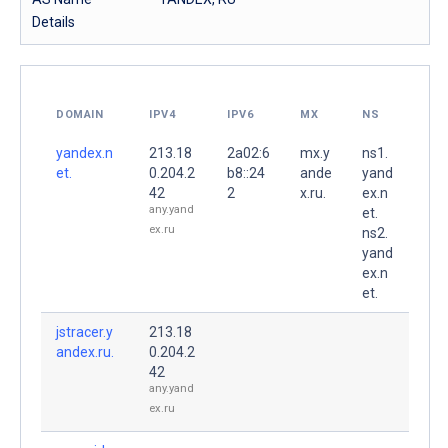
Details
DOMAIN
IPV4
IPV6
MX
NS
yandex.n
213.18
2a02:6
mx.y
ns1.
et.
0.204.2
b8::24
ande
yand
42
2
x.ru.
ex.n
any.yand
et.
ex.ru
ns2.
yand
ex.n
et.
jstracer.y
213.18
andex.ru.
0.204.2
42
any.yand
ex.ru