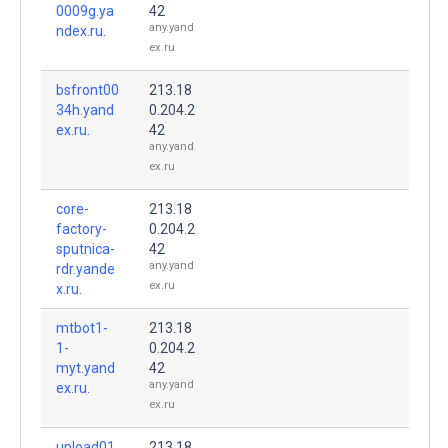
0009g.ya
42
any.yand
ndex.ru.
ex.ru
bsfront00
213.18
34h.yand
0.204.2
ex.ru.
42
any.yand
ex.ru
core-
213.18
factory-
0.204.2
sputnica-
42
any.yand
rdr.yande
ex.ru
x.ru.
mtbot1-
213.18
1-
0.204.2
myt.yand
42
any.yand
ex.ru.
ex.ru
upload01
213.18