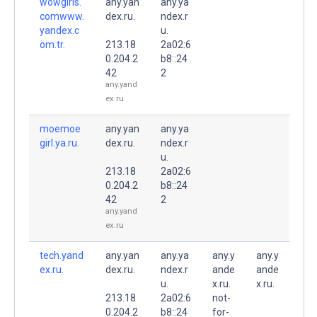
wowgirls.
any.yan
any.ya
comwww.
dex.ru.
ndex.r
yandex.c
u.
om.tr.
213.18
2a02:6
0.204.2
b8::24
42
2
any.yand
ex.ru
moemoe
any.yan
any.ya
girl.ya.ru.
dex.ru.
ndex.r
u.
213.18
2a02:6
0.204.2
b8::24
42
2
any.yand
ex.ru
tech.yand
any.yan
any.ya
any.y
any.y
ex.ru.
dex.ru.
ndex.r
ande
ande
u.
x.ru.
x.ru.
213.18
2a02:6
not-
0.204.2
b8::24
for-