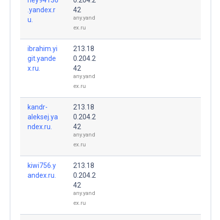
.yandex.r
42
any.yand
u.
ex.ru
ibrahim.yi
213.18
git.yande
0.204.2
x.ru.
42
any.yand
ex.ru
kandr-
213.18
aleksej.ya
0.204.2
ndex.ru.
42
any.yand
ex.ru
kiwi756.y
213.18
andex.ru.
0.204.2
42
any.yand
ex.ru