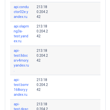
api.condu
213.18
ctor02e.y
0.204.2
andex.ru.
42
api.olapm
213.18
ng3a-
0.204.2
test.yand
42
ex.ru.
api-
213.18
test.lldoc
0.204.2
srv4mory.
42
yandex.ru
.
api-
213.18
test.bsmr
0.204.2
168iory.y
42
andex.ru.
api-
213.18
test.direc
0.204.2