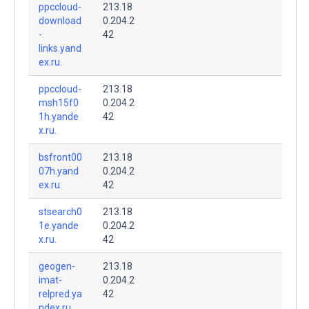
ppccloud-
213.18
download
0.204.2
-
42
links.yand
ex.ru.
ppccloud-
213.18
msh15f0
0.204.2
1h.yande
42
x.ru.
bsfront00
213.18
07h.yand
0.204.2
ex.ru.
42
stsearch0
213.18
1e.yande
0.204.2
x.ru.
42
geogen-
213.18
imat-
0.204.2
relpred.ya
42
ndex.ru.