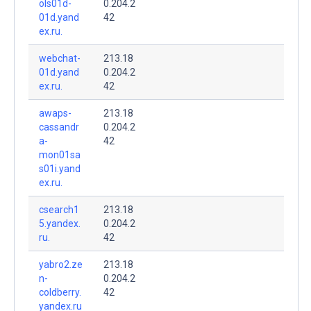
ols01d-
0.204.2
01d.yand
42
ex.ru.
webchat-
213.18
01d.yand
0.204.2
ex.ru.
42
awaps-
213.18
cassandr
0.204.2
a-
42
mon01sa
s01i.yand
ex.ru.
csearch1
213.18
5.yandex.
0.204.2
ru.
42
yabro2.ze
213.18
n-
0.204.2
coldberry.
42
yandex.ru