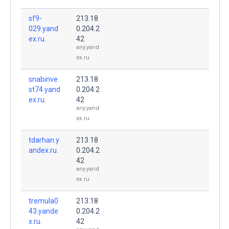
sf9-
213.18
029.yand
0.204.2
ex.ru.
42
any.yand
ex.ru
snabinve
213.18
st74.yand
0.204.2
ex.ru.
42
any.yand
ex.ru
tdarhan.y
213.18
andex.ru.
0.204.2
42
any.yand
ex.ru
tremula0
213.18
43.yande
0.204.2
x.ru.
42