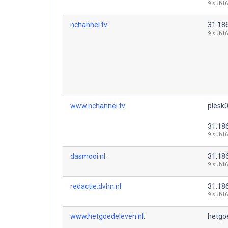
9.sub16
nchannel.tv.
31.18
9.sub16
www.nchannel.tv.
plesk0
31.18
9.sub16
dasmooi.nl.
31.18
9.sub16
redactie.dvhn.nl.
31.18
9.sub16
www.hetgoedeleven.nl.
hetgoe