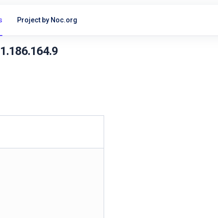
s
Project by Noc.org
31.186.164.9