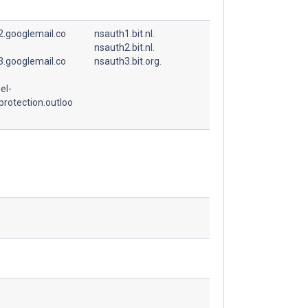
.googlemail.co
nsauth1.bit.nl.
nsauth2.bit.nl.
.googlemail.co
nsauth3.bit.org.
el-
.protection.outloo