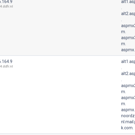
6.164.9
alt1.a
4.ddfr.nl
.
alt2.a
.
aspmx2
m.
aspmx3
m.
aspmx.
6.164.9
alt1.a
4.ddfr.nl
.
alt2.a
.
aspmx2
m.
aspmx3
m.
aspmx.
noordz
nl.mail
k.com.