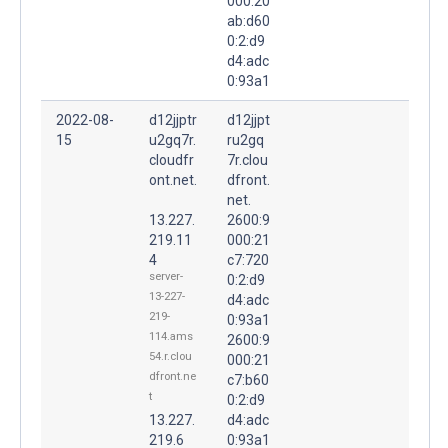
000:20
ab:d60
0:2:d9
d4:adc
0:93a1
2022-08-
d12jjptr
d12jjpt
15
u2gq7r.
ru2gq
cloudfr
7r.clou
ont.net.
dfront.
net.
13.227.
2600:9
219.11
000:21
4
c7:720
server-
0:2:d9
13-227-
d4:adc
219-
0:93a1
114.ams
2600:9
54.r.clou
000:21
dfront.ne
c7:b60
t
0:2:d9
13.227.
d4:adc
219.6
0:93a1