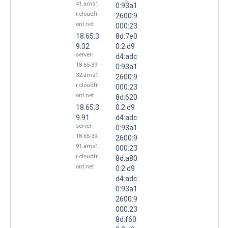
41.ams1.
0:93a1
r.cloudfr
2600:9
ont.net
000:23
18.65.3
8d:7e0
9.32
0:2:d9
server-
d4:adc
18-65-39-
0:93a1
32.ams1.
2600:9
r.cloudfr
000:23
ont.net
8d:620
18.65.3
0:2:d9
9.91
d4:adc
server-
0:93a1
18-65-39-
2600:9
91.ams1.
000:23
r.cloudfr
8d:a80
ont.net
0:2:d9
d4:adc
0:93a1
2600:9
000:23
8d:f60