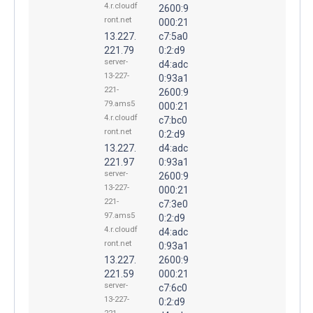
4.r.cloudf
2600:9
ront.net
000:21
13.227.
c7:5a0
221.79
0:2:d9
server-
d4:adc
13-227-
0:93a1
221-
2600:9
79.ams5
000:21
4.r.cloudf
c7:bc0
ront.net
0:2:d9
13.227.
d4:adc
221.97
0:93a1
server-
2600:9
13-227-
000:21
221-
c7:3e0
97.ams5
0:2:d9
4.r.cloudf
d4:adc
ront.net
0:93a1
13.227.
2600:9
221.59
000:21
server-
c7:6c0
13-227-
0:2:d9