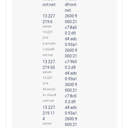
ont.net.
dfront.
net.
13.227.
2600:9
219.6
000:21
server-
c7:8a0
13-227-
0:2:d9
219-
d4:adc
6.ams54.
0:93a1
r.cloudfr
2600:9
ont.net
000:21
13.227.
c7:960
219.50
0:2:d9
server-
d4:adc
13-227-
0:93a1
219-
2600:9
50.ams5
000:21
4.r.cloudf
c7:8c0
ront.net
0:2:d9
13.227.
d4:adc
219.11
0:93a1
4
2600:9
server-
000:21