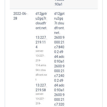
:93a1
2022-06-
d12jjptr
d12jjpt
28
u2gq7r.
ru2gq
cloudfr
7r.clou
ont.net.
dfront.
net.
13.227.
2600:9
219.11
000:21
4
c7:840
server-
0:2:d9
13-227-
d4:adc
219-
0:93a1
114.ams
2600:9
54.r.clou
000:21
dfront.ne
c7:240
t
0:2:d9
13.227.
d4:adc
219.58
0:93a1
server-
2600:9
13-227-
000:21
219-
c7:320