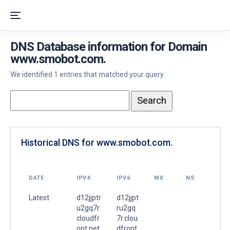
DNS Database information for Domain
www.smobot.com.
We identified 1 entries that matched your query.
Historical DNS for www.smobot.com.
DATE
IPV4
IPV6
MX
NS
Latest
d12jjptr
d12jjpt
u2gq7r.
ru2gq
cloudfr
7r.clou
ont.net.
dfront.