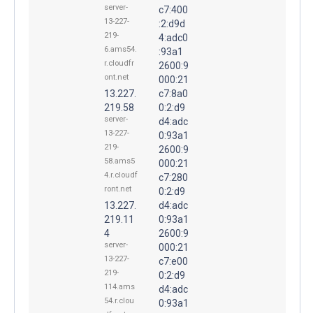
server-
c7:400
13-227-
:2:d9d
219-
4:adc0
6.ams54.
:93a1
r.cloudfr
2600:9
ont.net
000:21
13.227.
c7:8a0
219.58
0:2:d9
server-
d4:adc
13-227-
0:93a1
219-
2600:9
58.ams5
000:21
4.r.cloudf
c7:280
ront.net
0:2:d9
13.227.
d4:adc
219.11
0:93a1
4
2600:9
server-
000:21
13-227-
c7:e00
219-
0:2:d9
114.ams
d4:adc
54.r.clou
0:93a1