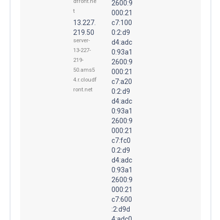
dfront.ne
2600:9
t
000:21
13.227.
c7:100
219.50
0:2:d9
server-
d4:adc
13-227-
0:93a1
219-
2600:9
50.ams5
000:21
4.r.cloudf
c7:a20
ront.net
0:2:d9
d4:adc
0:93a1
2600:9
000:21
c7:fc0
0:2:d9
d4:adc
0:93a1
2600:9
000:21
c7:600
:2:d9d
4:adc0