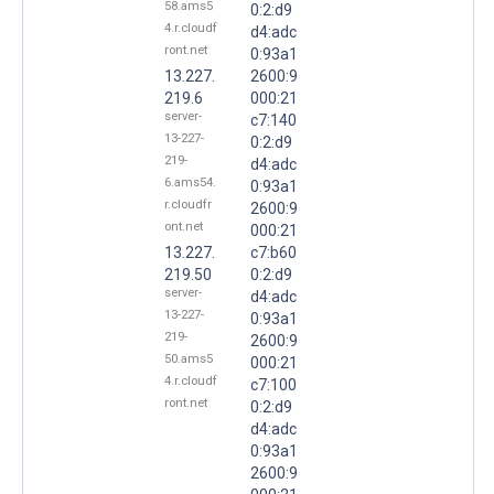
58.ams5
0:2:d9
4.r.cloudf
d4:adc
ront.net
0:93a1
13.227.
2600:9
219.6
000:21
server-
c7:140
13-227-
0:2:d9
219-
d4:adc
6.ams54.
0:93a1
r.cloudfr
2600:9
ont.net
000:21
13.227.
c7:b60
219.50
0:2:d9
server-
d4:adc
13-227-
0:93a1
219-
2600:9
50.ams5
000:21
4.r.cloudf
c7:100
ront.net
0:2:d9
d4:adc
0:93a1
2600:9