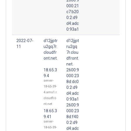
000:21
c7:b20
0:2:d9
d4:adc
0:93a1
2022-07-
d12jjptr
d12jjpt
11
u2gq7r.
ru2gq
cloudfr
7r.clou
ont.net.
dfront.
net.
18.65.3
2600:9
9.4
000:23
server-
8d:dc0
18-65-39-
0:2:d9
4.ams1.r.
d4:adc
cloudfro
0:93a1
nt.net
2600:9
18.65.3
000:23
9.41
8d:f40
server-
0:2:d9
18-65-39-
d4:adc