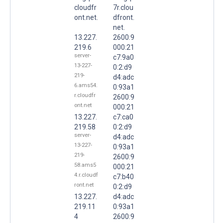
cloudfr
7r.clou
ont.net.
dfront.
net.
13.227.
2600:9
219.6
000:21
server-
c7:9a0
13-227-
0:2:d9
219-
d4:adc
6.ams54.
0:93a1
r.cloudfr
2600:9
ont.net
000:21
13.227.
c7:ca0
219.58
0:2:d9
server-
d4:adc
13-227-
0:93a1
219-
2600:9
58.ams5
000:21
4.r.cloudf
c7:b40
ront.net
0:2:d9
13.227.
d4:adc
219.11
0:93a1
4
2600:9