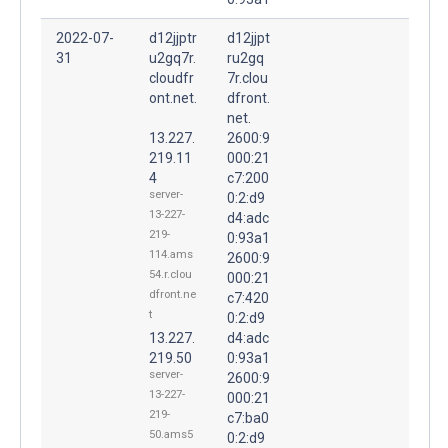
2022-07-
d12jjptr
d12jjpt
31
u2gq7r.
ru2gq
cloudfr
7r.clou
ont.net.
dfront.
net.
13.227.
2600:9
219.11
000:21
4
c7:200
server-
0:2:d9
13-227-
d4:adc
219-
0:93a1
114.ams
2600:9
54.r.clou
000:21
dfront.ne
c7:420
t
0:2:d9
13.227.
d4:adc
219.50
0:93a1
server-
2600:9
13-227-
000:21
219-
c7:ba0
50.ams5
0:2:d9