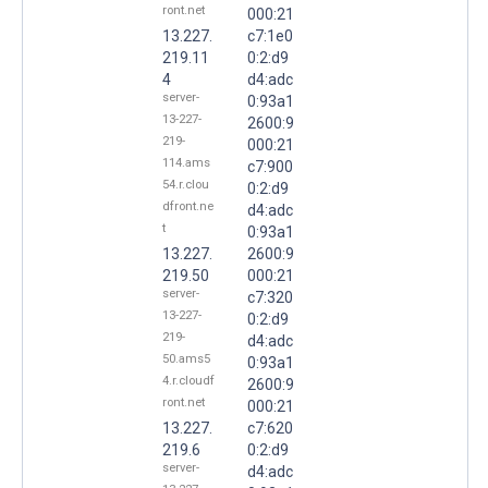
ront.net
000:21
13.227.
c7:1e0
219.11
0:2:d9
4
d4:adc
server-
0:93a1
13-227-
2600:9
219-
000:21
114.ams
c7:900
54.r.clou
0:2:d9
dfront.ne
d4:adc
t
0:93a1
13.227.
2600:9
219.50
000:21
server-
c7:320
13-227-
0:2:d9
219-
d4:adc
50.ams5
0:93a1
4.r.cloudf
2600:9
ront.net
000:21
13.227.
c7:620
219.6
0:2:d9
server-
d4:adc