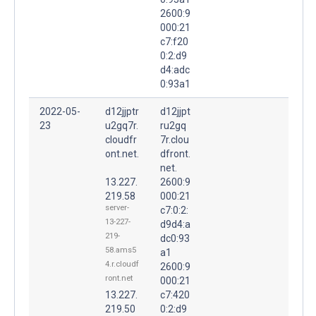
2600:9
000:21
c7:f20
0:2:d9
d4:adc
0:93a1
2022-05-
d12jjptr
d12jjpt
23
u2gq7r.
ru2gq
cloudfr
7r.clou
ont.net.
dfront.
net.
13.227.
2600:9
219.58
000:21
server-
c7:0:2:
13-227-
d9d4:a
219-
dc0:93
58.ams5
a1
4.r.cloudf
2600:9
ront.net
000:21
13.227.
c7:420
219.50
0:2:d9