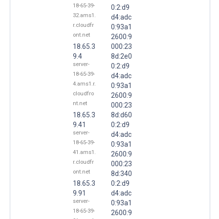
18-65-39-
0:2:d9
32.ams1.
d4:adc
r.cloudfr
0:93a1
ont.net
2600:9
18.65.3
000:23
9.4
8d:2e0
server-
0:2:d9
18-65-39-
d4:adc
4.ams1.r.
0:93a1
cloudfro
2600:9
nt.net
000:23
18.65.3
8d:d60
9.41
0:2:d9
server-
d4:adc
18-65-39-
0:93a1
41.ams1.
2600:9
r.cloudfr
000:23
ont.net
8d:340
18.65.3
0:2:d9
9.91
d4:adc
server-
0:93a1
18-65-39-
2600:9