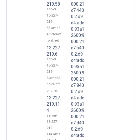
219.58
000:21
server-
c7:440
13-227-
0:2:d9
219-
d4:adc
58.ams5
0:93a1
4.r.cloudf
2600:9
ront.net
000:21
13.227.
c7:b40
219.6
0:2:d9
server-
d4:adc
13-227-
0:93a1
219-
2600:9
6.ams54.
000:21
r.cloudfr
c7:840
ont.net
0:2:d9
13.227.
d4:adc
219.11
0:93a1
4
2600:9
server-
000:21
13-227-
c7:d40
219-
0:2:d9
114.ams
d4:adc