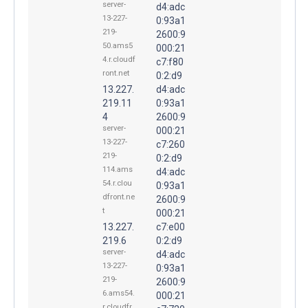
server-
d4:adc
13-227-
0:93a1
219-
2600:9
50.ams5
000:21
4.r.cloudf
c7:f80
ront.net
0:2:d9
13.227.
d4:adc
219.11
0:93a1
4
2600:9
server-
000:21
13-227-
c7:260
219-
0:2:d9
114.ams
d4:adc
54.r.clou
0:93a1
dfront.ne
2600:9
t
000:21
13.227.
c7:e00
219.6
0:2:d9
server-
d4:adc
13-227-
0:93a1
219-
2600:9
6.ams54.
000:21
r.cloudfr