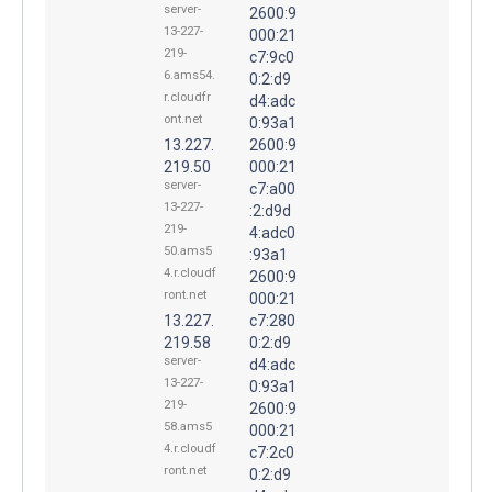
server-
2600:9
13-227-
000:21
219-
c7:9c0
6.ams54.
0:2:d9
r.cloudfr
d4:adc
ont.net
0:93a1
13.227.
2600:9
219.50
000:21
server-
c7:a00
13-227-
:2:d9d
219-
4:adc0
50.ams5
:93a1
4.r.cloudf
2600:9
ront.net
000:21
13.227.
c7:280
219.58
0:2:d9
server-
d4:adc
13-227-
0:93a1
219-
2600:9
58.ams5
000:21
4.r.cloudf
c7:2c0
ront.net
0:2:d9