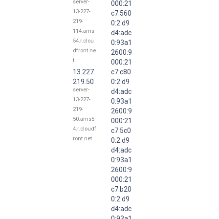
server-
000:21
13-227-
c7:560
219-
0:2:d9
114.ams
d4:adc
54.r.clou
0:93a1
dfront.ne
2600:9
t
000:21
13.227.
c7:c80
219.50
0:2:d9
server-
d4:adc
13-227-
0:93a1
219-
2600:9
50.ams5
000:21
4.r.cloudf
c7:5c0
ront.net
0:2:d9
d4:adc
0:93a1
2600:9
000:21
c7:b20
0:2:d9
d4:adc
0:93a1