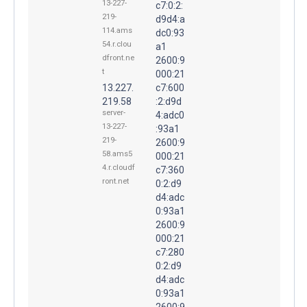
13-227-
c7:0:2:
219-
d9d4:a
114.ams
dc0:93
54.r.clou
a1
dfront.ne
2600:9
t
000:21
13.227.
c7:600
219.58
:2:d9d
server-
4:adc0
13-227-
:93a1
219-
2600:9
58.ams5
000:21
4.r.cloudf
c7:360
ront.net
0:2:d9
d4:adc
0:93a1
2600:9
000:21
c7:280
0:2:d9
d4:adc
0:93a1
2600:9